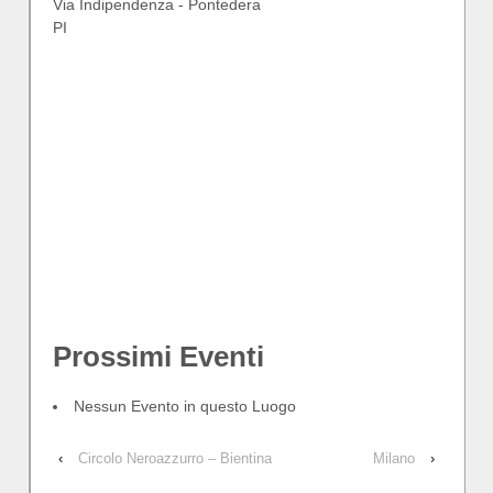
Via Indipendenza - Pontedera
PI
This
page
Teatro
can't
Era
–
load
Pontedera
Googl
Via
Indipendenza
Maps
-
correct
Pontedera
Eventi
Do yo
own th
websi
Prossimi Eventi
Nessun Evento in questo Luogo
‹
Circolo Neroazzurro – Bientina
Milano
›