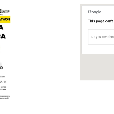
This page can't
Pisc
Via d
Do you own this
Event