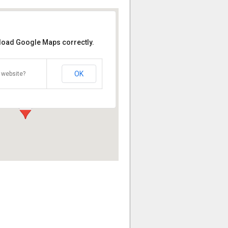
 load Google Maps correctly.
ina Comunale
OK
ella Costituzione - Pontedera
 website?
i